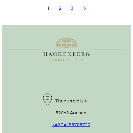
1
2
3
Theaterplatz 4
52062 Aachen
+49 241 55708720