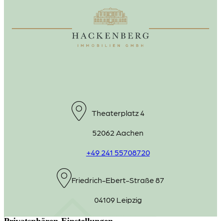
Theaterplatz 4
52062 Aachen
+49 241 55708720
Friedrich-Ebert-Straße 87
04109 Leipzig
+49 341 98975220