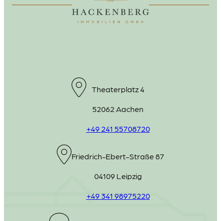
Theaterplatz 4
52062 Aachen
+49 241 55708720
Friedrich-Ebert-Straße 87
04109 Leipzig
+49 341 98975220