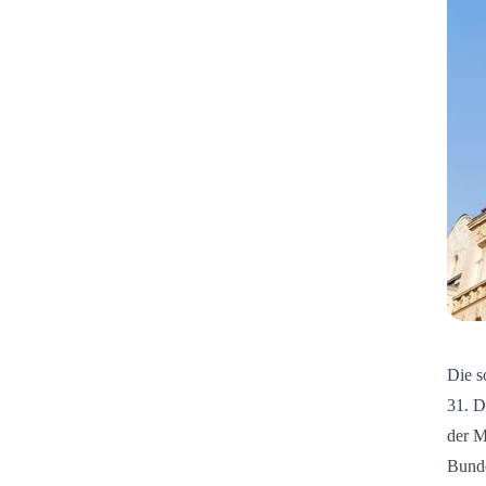
Die s
31. D
der M
Bunde