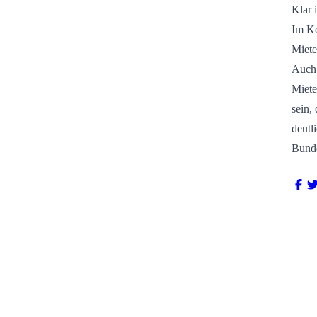
Klar 
Im Ko
Miete
Auch 
Miete
sein,
deutl
Bunde