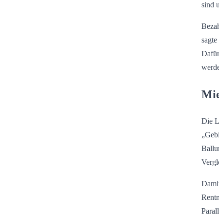
sind 
Bezah
sagte
Dafür
werd
Mie
Die L
„Gebi
Ballu
Vergl
Damit
Rentn
Paral