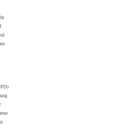
ht
f
und
aum
(SPD)
rung
r
emse
st