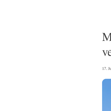
M
v
17. J