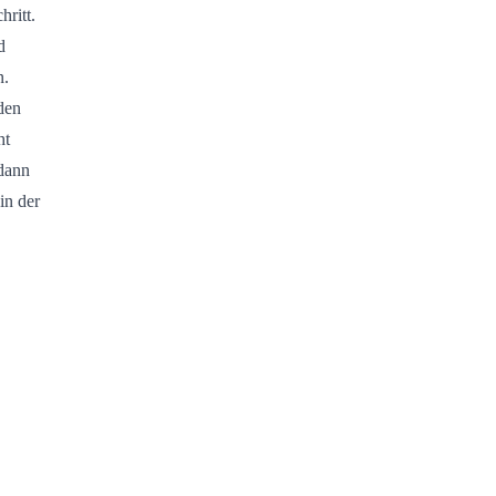
hritt.
d
n.
den
ht
 dann
in der