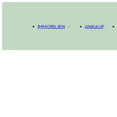
IMMOBILIEN
ANKAUF
Wohnen
Investment/Gewerbe
Referenzen