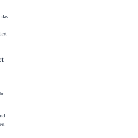
, das
.
dert
zt
che
und
en.