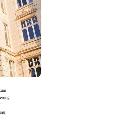
 zum
gerung
ung