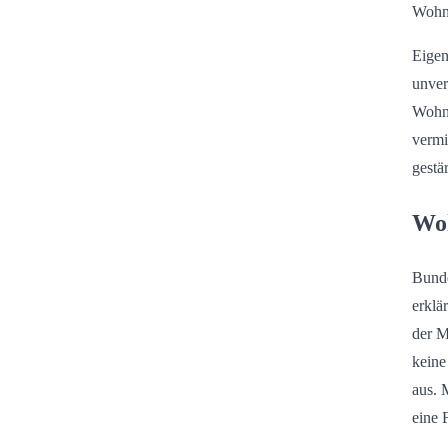
Wohn
Eigen
unver
Wohnu
vermi
gestä
Woh
Bunde
erklä
der M
keine
aus. 
eine 