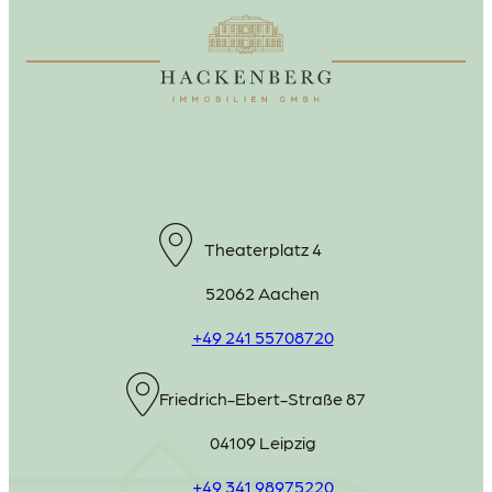
Theaterplatz 4
52062 Aachen
+49 241 55708720
Friedrich-Ebert-Straße 87
04109 Leipzig
+49 341 98975220