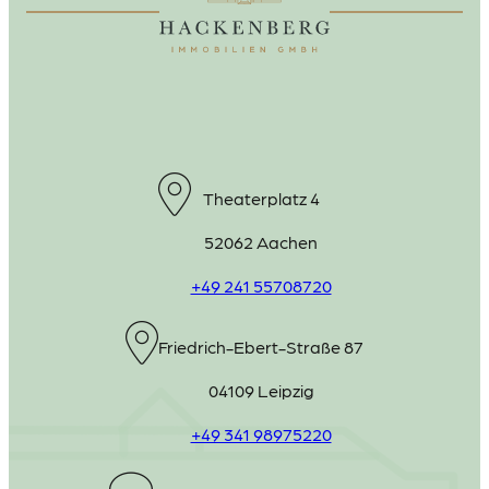
Theaterplatz 4
52062 Aachen
+49 241 55708720
Friedrich-Ebert-Straße 87
04109 Leipzig
+49 341 98975220