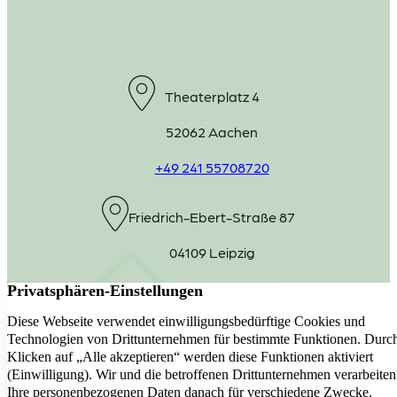
Theaterplatz 4
52062 Aachen
+49 241 55708720
Friedrich-Ebert-Straße 87
04109 Leipzig
+49 341 98975220
Schreiben Sie uns eine E-Mail
E-Mail senden