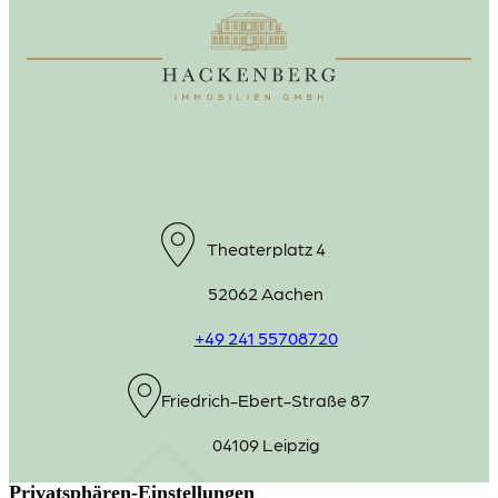
Theaterplatz 4
52062 Aachen
+49 241 55708720
Friedrich-Ebert-Straße 87
04109 Leipzig
+49 341 98975220